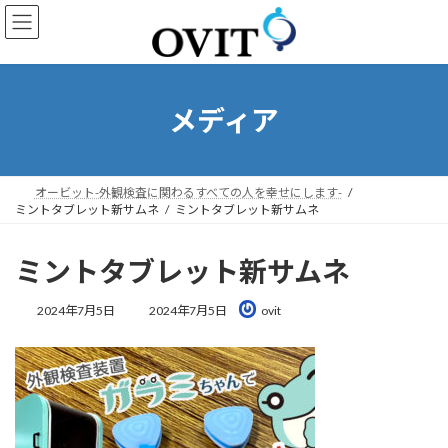
コ
ナ
ン
ビ
テ
ゲ
ン
ー
ツ
シ
へ
ョ
メディア
ス
ン
キ
に
ッ
移
プ
動
オービット-外観検査に関わるすべての人を幸せにします-
ミントタブレット新サムネ
ミントタブレット新サムネ
ミントタブレット新サムネ
最
2024年7月5日
2024年7月5日
ovit
終
更
新
日
時
: