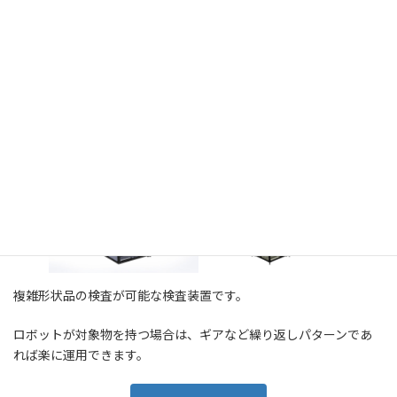
円筒品の検査に向いた検査装置です。
大きい円筒部品を回転しながら分割検査します。同じものが映る
前提の装置となります。
6軸ロボット
複雑形状品の検査が可能な検査装置です。
ロボットが対象物を持つ場合は、ギアなど繰り返しパターンであ
れば楽に運用できます。