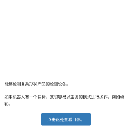
大型圆柱形部件在旋转过程中分段进行检测。该设备的前提是投射
同一物体。
6 轴机器人
能够检测复杂形状产品的检测设备。
如果机器人有一个目标，就很容易以重复的模式进行操作，例如齿
轮。
点击此处查看目录。