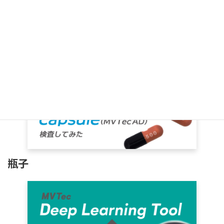
蒴果
瓶子