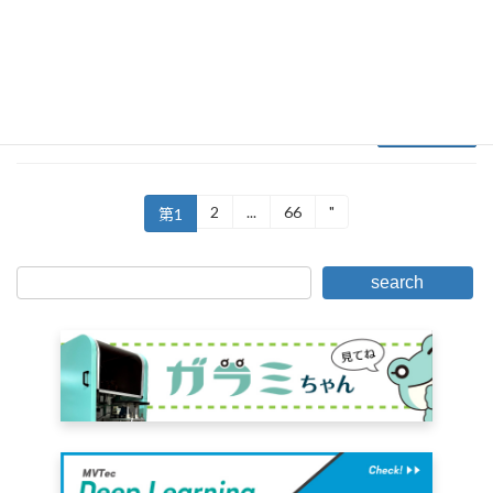
2026年4月17日
ovit研讨会。 ■ 演讲信息 演讲ID：I-261 演讲题
目：外观检测自动化为何会失败——现场可行的
检测系统设计要点—— 演讲者：株式会社 […]
阅读更多。
帖
2
...
66
"
固
页
固
固
页
第1
定
定
定
子
页
第
分
search
页