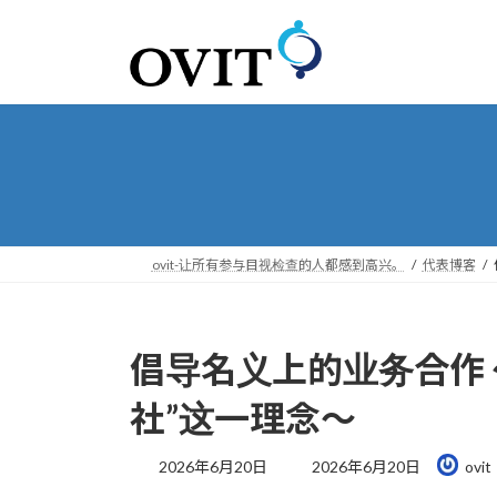
转
跳
到
到
导
内
航
容
ovit-让所有参与目视检查的人都感到高兴。
代表博客
倡导名义上的业务合作 
社”这一理念～
最
2026年6月20日
2026年6月20日
ovit
后