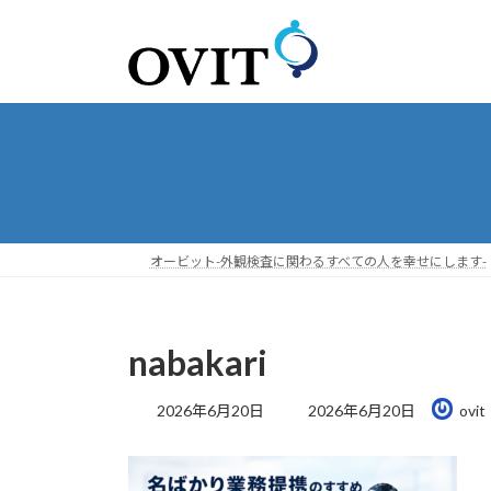
コ
ナ
ン
ビ
テ
ゲ
ン
ー
ツ
シ
へ
ョ
ス
ン
キ
に
ッ
移
プ
動
オービット-外観検査に関わるすべての人を幸せにします-
nabakari
最
2026年6月20日
2026年6月20日
ovit
終
更
新