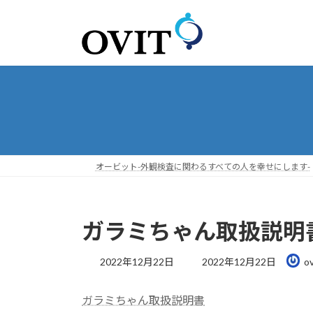
コ
ナ
ン
ビ
テ
ゲ
ン
ー
ツ
シ
へ
ョ
ス
ン
キ
に
ッ
移
プ
動
オービット-外観検査に関わるすべての人を幸せにします-
ガラミちゃん取扱説明
最
2022年12月22日
2022年12月22日
ov
終
更
ガラミちゃん取扱説明書
新