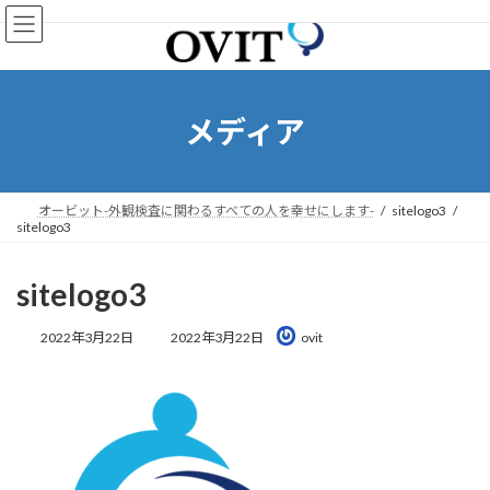
コ
ナ
ン
ビ
テ
ゲ
ン
ー
ツ
シ
へ
ョ
メディア
ス
ン
キ
に
ッ
移
プ
動
オービット-外観検査に関わるすべての人を幸せにします-
sitelogo3
sitelogo3
sitelogo3
最
2022年3月22日
2022年3月22日
ovit
終
更
新
日
時
: