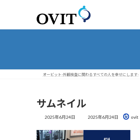
コ
ナ
ン
ビ
テ
ゲ
ン
ー
ツ
シ
へ
ョ
ス
ン
キ
に
ッ
移
プ
動
オービット-外観検査に関わるすべての人を幸せにします-
サムネイル
最
2025年6月24日
2025年6月24日
ovit
終
更
新