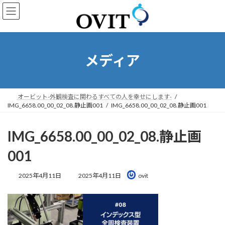
コ
ナ
ン
ビ
テ
ゲ
ン
ー
ツ
シ
へ
ョ
メディア
ス
ン
キ
に
ッ
移
プ
動
オービット-外観検査に関わるすべての人を幸せにします-
IMG_6658.00_00_02_08.静止画001
IMG_6658.00_00_02_08.静止画001
IMG_6658.00_00_02_08.静止画
001
最
2025年4月11日
2025年4月11日
ovit
終
更
新
日
時