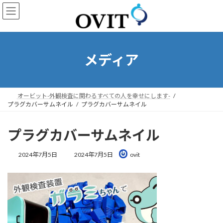
コ
ナ
ン
ビ
テ
ゲ
ン
ー
ツ
シ
へ
ョ
メディア
ス
ン
キ
に
ッ
移
プ
動
オービット-外観検査に関わるすべての人を幸せにします-
プラグカバーサムネイル
プラグカバーサムネイル
プラグカバーサムネイル
最
2024年7月5日
2024年7月5日
ovit
終
更
新
日
時
: