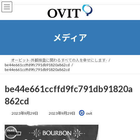
コ
ナ
ン
ビ
テ
ゲ
ン
ー
ツ
シ
へ
ョ
メディア
ス
ン
キ
に
ッ
移
プ
動
オービット-外観検査に関わるすべての人を幸せにします-
be44e661ccffd9fc791db91820a862cd
be44e661ccffd9fc791db91820a862cd
be44e661ccffd9fc791db91820a
862cd
最
2023年9月29日
2023年9月29日
ovit
終
更
新
日