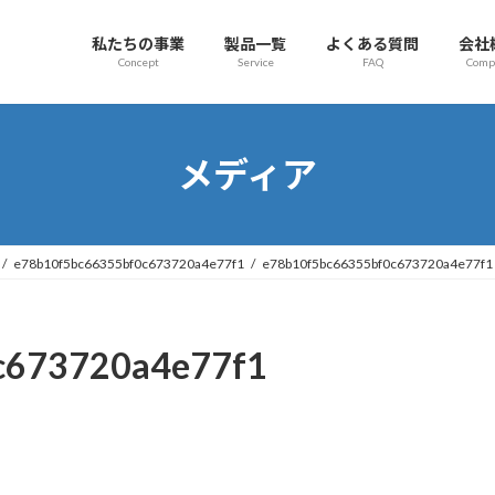
私たちの事業
製品一覧
よくある質問
会社
Concept
Service
FAQ
Comp
メディア
e78b10f5bc66355bf0c673720a4e77f1
e78b10f5bc66355bf0c673720a4e77f1
c673720a4e77f1