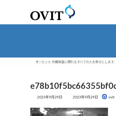
コ
ナ
ン
ビ
テ
ゲ
ン
ー
ツ
シ
へ
ョ
ス
ン
キ
に
ッ
移
プ
動
オービット-外観検査に関わるすべての人を幸せにします-
e78b10f5bc66355bf0
最
2023年9月29日
2023年9月29日
ovit
終
更
新