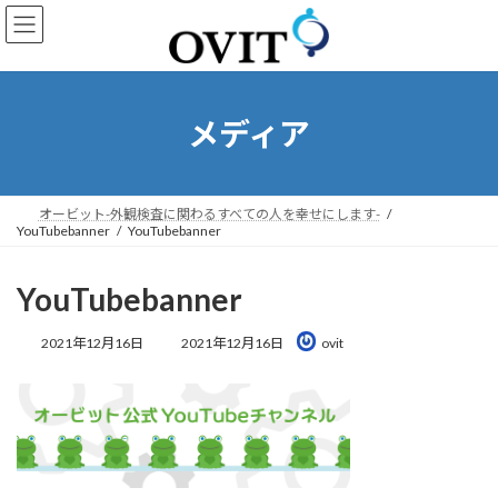
コ
ナ
ン
ビ
テ
ゲ
ン
ー
ツ
シ
へ
ョ
メディア
ス
ン
キ
に
ッ
移
プ
動
オービット-外観検査に関わるすべての人を幸せにします-
YouTubebanner
YouTubebanner
YouTubebanner
最
2021年12月16日
2021年12月16日
ovit
終
更
新
日
時
: