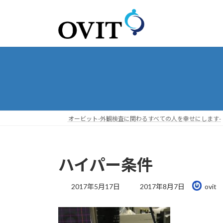
コ
ナ
ン
ビ
テ
ゲ
ン
ー
ツ
シ
へ
ョ
ス
ン
キ
に
ッ
移
プ
動
オービット-外観検査に関わるすべての人を幸せにします-
ハイパー条件
最
2017年5月17日
2017年8月7日
ovit
終
更
新