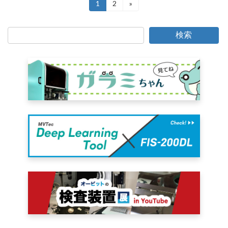
投
1
2
»
固
固
定
定
稿
ペ
ペ
ー
ー
の
検索
ジ
ジ
ペ
ー
ジ
送
り