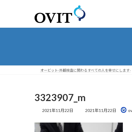
コ
ナ
ン
ビ
テ
ゲ
ン
ー
ツ
シ
へ
ョ
ス
ン
キ
に
ッ
移
プ
動
オービット-外観検査に関わるすべての人を幸せにします-
3323907_m
最
2021年11月22日
2021年11月22日
ov
終
更
新