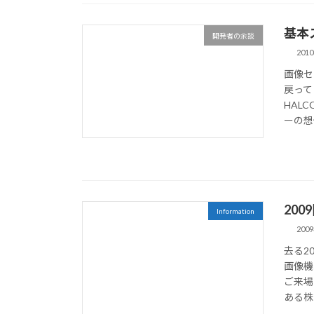
基本
開発者の余談
201
画像セ
戻って
HAL
ーの想
20
Information
200
去る2
画像機
ご来場
ある株式