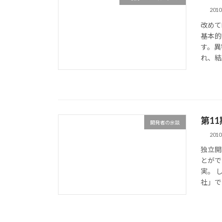
201
改めて
基本的
す。異
れ、結
第1
開発者の余談
201
独立開
とがで
実。 
社」で