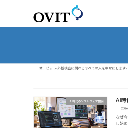
コ
ナ
ン
ビ
テ
ゲ
ン
ー
ツ
シ
へ
ョ
ス
ン
キ
に
ッ
移
プ
動
オービット-外観検査に関わるすべての人を幸せにします-
AI
AI時代のソフトウェア開発
202
なぜ今
し始めて