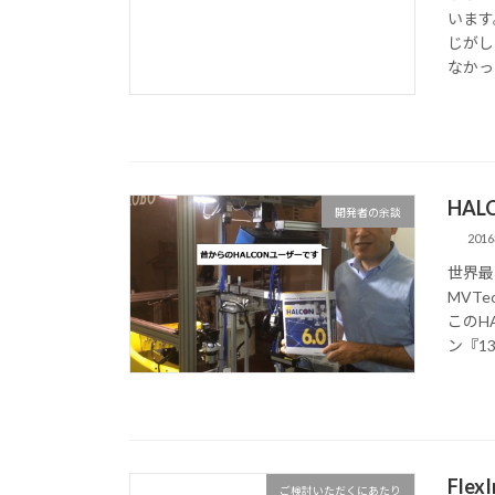
います
じがし
なかっ
HAL
開発者の余談
201
世界最
MVT
このH
ン『13.
Fle
ご検討いただくにあたり