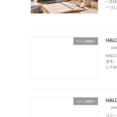
ーズは
一つ […
HALC
ただいま開発中
202
HAL
ます。 
してみ
HAL
ただいま開発中
201
リリー