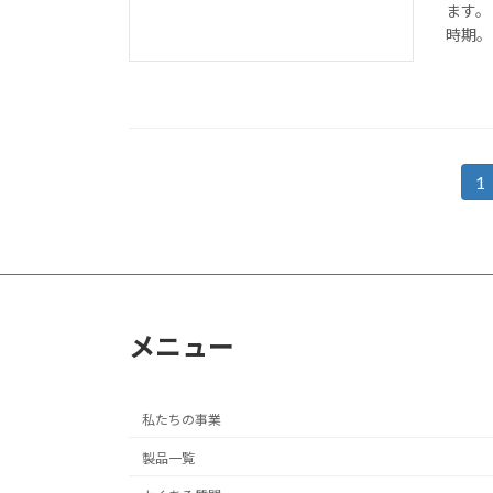
ます。
時期。「
投
1
固
定
稿
ペ
の
ー
ジ
ペ
メニュー
ー
ジ
私たちの事業
送
製品一覧
り