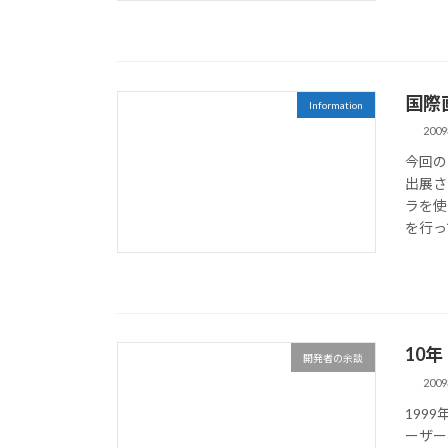
国際
Information
200
今回の
出展さ
ラを使
を行っ
10年
開発者の余談
200
199
ーザー