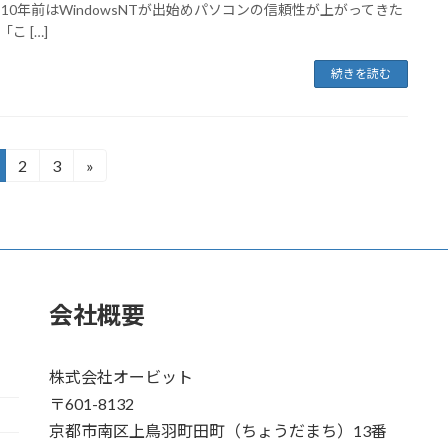
 10年前はWindowsNTが出始めパソコンの信頼性が上がってきた
こ […]
続きを読む
2
3
»
固
固
定
定
ペ
ペ
ー
ー
ジ
ジ
会社概要
株式会社オービット
〒601-8132
京都市南区上鳥羽町田町（ちょうだまち）13番