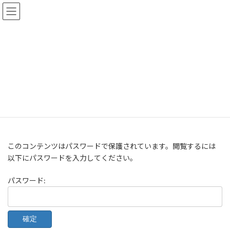
コ
ナ
ン
ビ
テ
ゲ
ン
ー
ツ
シ
へ
ョ
保護中: マニュアル
ス
ン
キ
に
ッ
移
プ
動
オービット-外観検査に関わるすべての人を幸せにします-
保護中: マニュアル
このコンテンツはパスワードで保護されています。閲覧するには
以下にパスワードを入力してください。
パスワード: