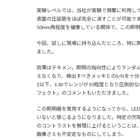
日
時
実験レベルでは、当社が実験で頻繁に利用してい
:
表面の圧延筋をほぼ完全に消すことが可能で
50mm角程度を撮像している関係で、この照
今回、試しに現場に持ち込んだところ、特に
ました。
効果はテキメン。照明の指向性によりランダ
えなくなり、検出すべきメッキとのS/Nを十
2以下、±3σでレンジが10程度となり圧倒
フェクト」のコメントもいただきました。
この照明器を常用するようになってから、LE
いないと感じるようになりました。特定の欠
のコントラストを無理に上げるということは
画像さえも不安定なものにしてしまう。