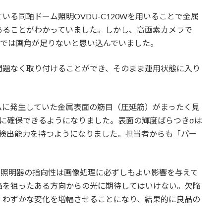
る同軸ドーム照明OVDU-C120Wを用いることで金属
あることがわかっていました。しかし、高画素カメラで
明では画角が足りないと思い込んでいました。
問題なく取り付けることができ、そのまま運用状態に入り
ムに発生していた金属表面の筋目（圧延筋）がまったく見
分に確保できるようになりました。表面の輝度ばらつきσは
的な検出能力を持つようになりました。担当者からも「パー
D照明器の指向性は画像処理に必ずしもよい影響を与えて
陥を狙ったある方向からの光に期待してはいけない。欠陥
、わずかな変化を増幅させることになり、結果的に良品の