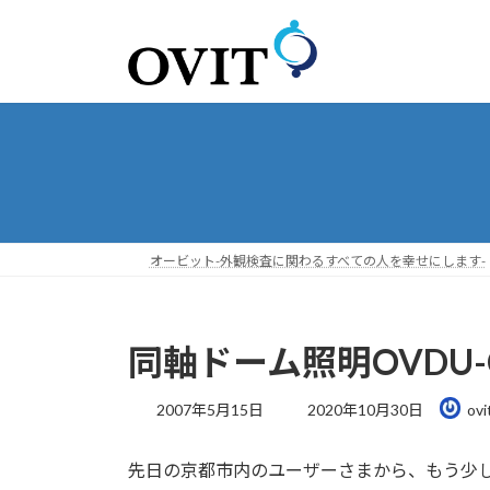
コ
ナ
ン
ビ
テ
ゲ
ン
ー
ツ
シ
へ
ョ
ス
ン
キ
に
ッ
移
プ
動
オービット-外観検査に関わるすべての人を幸せにします-
同軸ドーム照明OVDU-
最
2007年5月15日
2020年10月30日
ovi
終
更
先日の京都市内のユーザーさまから、もう少
新