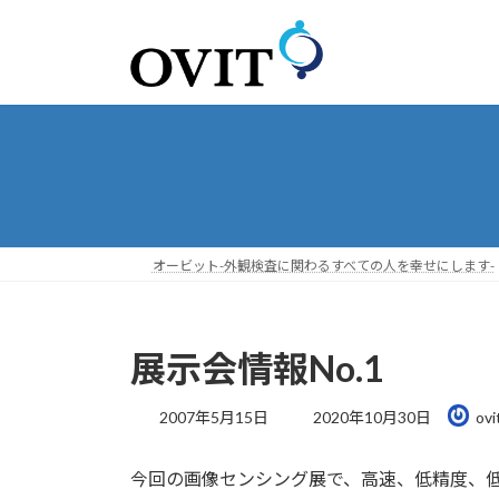
コ
ナ
ン
ビ
テ
ゲ
ン
ー
ツ
シ
へ
ョ
ス
ン
キ
に
ッ
移
プ
動
オービット-外観検査に関わるすべての人を幸せにします-
展示会情報No.1
最
2007年5月15日
2020年10月30日
ovi
終
更
今回の画像センシング展で、高速、低精度、低価格の
新