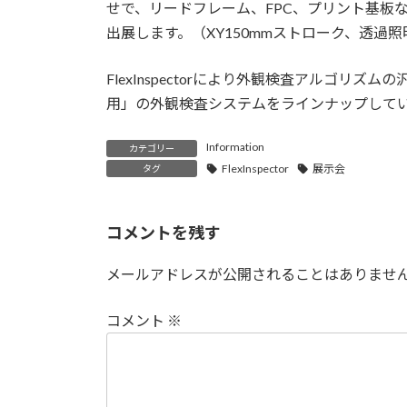
日
せで、リードフレーム、FPC、プリント基板
時
出展します。（XY150mmストローク、透過照
:
FlexInspectorにより外観検査アルゴ
用」の外観検査システムをラインナップして
Information
カテゴリー
FlexInspector
展示会
タグ
コメントを残す
メールアドレスが公開されることはありませ
コメント
※