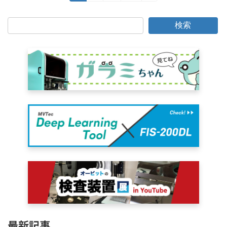
定
定
定
稿
ペ
ペ
ペ
ー
ー
ー
の
検索
ジ
ジ
ジ
ペ
ー
ジ
送
り
最新記事