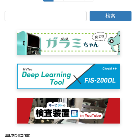
定
定
定
稿
ペ
ペ
ペ
ー
ー
ー
の
検索
ジ
ジ
ジ
ペ
ー
ジ
送
り
最新記事