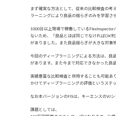
日
時
まず確実な方法として、従来の比較検査の考
:
ラーニングにより良品の揺らぎのみを学習さ
1000台以上現場で稼働しているFlexInspec
ないため、「良品とほぼ同じでなければOK
がありました。また良品揺らぎが大きな対象
今回のディープラーニングによる方法は、良
があります。また今まで対応できなかった良
実績豊富な比較検査と併用することも可能あ
かけてディープラーニングの評価というステ
なお本バージョンのFISは、キーエンスのVJ
課題としては、