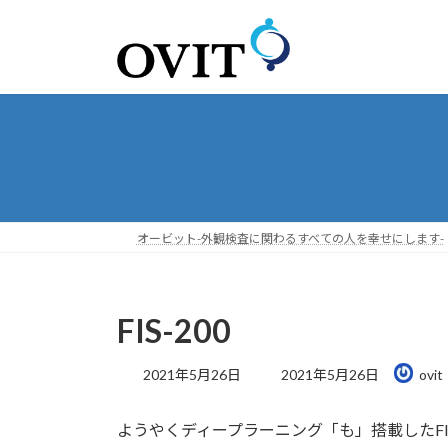
コ
ナ
ン
ビ
テ
ゲ
ン
ー
ツ
シ
へ
ョ
ス
ン
キ
に
ッ
移
プ
動
オービット-外観検査に関わるすべての人を幸せにします-
FIS-200
最
2021年5月26日
2021年5月26日
ovit
終
更
ようやくディープラーニング「も」搭載したF
新