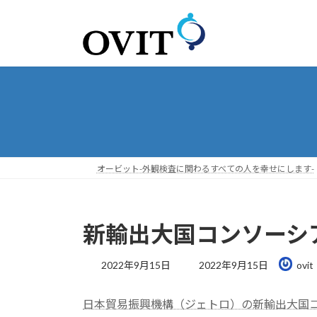
コ
ナ
ン
ビ
テ
ゲ
ン
ー
ツ
シ
へ
ョ
ス
ン
キ
に
ッ
移
プ
動
オービット-外観検査に関わるすべての人を幸せにします-
新輸出大国コンソーシ
最
2022年9月15日
2022年9月15日
ovit
終
更
日本貿易振興機構（ジェトロ）の新輸出大国
新