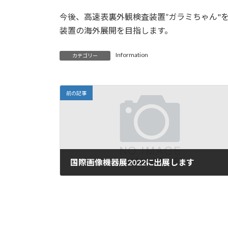
日
時
今後、高速表裏外観検査装置”ガラミちゃん"
:
装置の海外展開を目指します。
Information
カテゴリー
前の記事
国際画像機器展2022に出展します
2022年9月14日