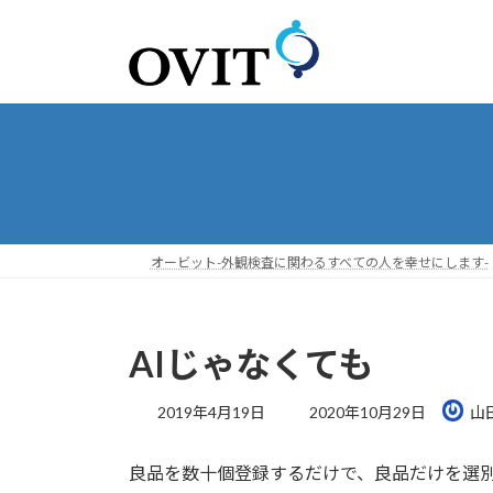
コ
ナ
ン
ビ
テ
ゲ
ン
ー
ツ
シ
へ
ョ
ス
ン
キ
に
ッ
移
プ
動
オービット-外観検査に関わるすべての人を幸せにします-
AIじゃなくても
最
2019年4月19日
2020年10月29日
山
終
更
良品を数十個登録するだけで、良品だけを選別
新