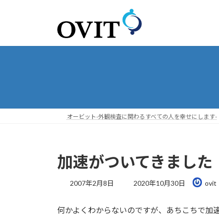
コ
ナ
ン
ビ
テ
ゲ
ン
ー
ツ
シ
へ
ョ
ス
ン
キ
に
ッ
移
プ
動
オービット-外観検査に関わるすべての人を幸せにします-
加速がついてきました
最
2007年2月8日
2020年10月30日
ovit
終
更
何かよくわからないのですが、あちこちで加
新