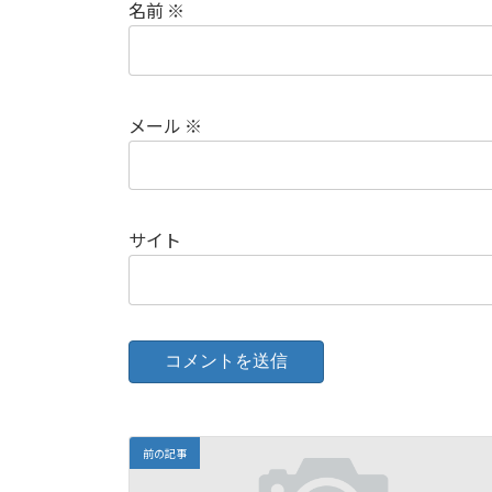
名前
※
メール
※
サイト
前の記事