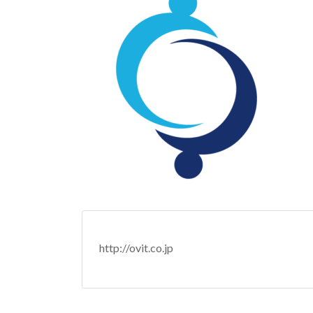
时
间：
http://ovit.co.jp