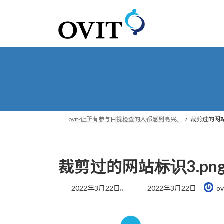
转
跳
到
到
导
内
航
容
ovit-让所有参与目视检查的人都感到高兴。
裁剪过的网站
裁剪过的网站标识3.pn
最
2022年3月22日。
2022年3月22日
ov
后
更
新