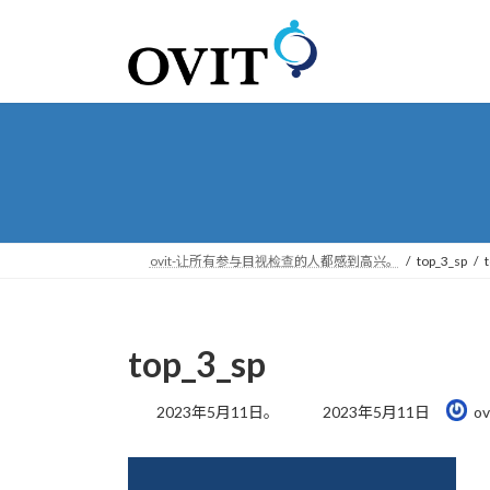
转
跳
到
到
导
内
航
容
ovit-让所有参与目视检查的人都感到高兴。
top_3_sp
top_3_sp
最
2023年5月11日。
2023年5月11日
ov
后
更
新