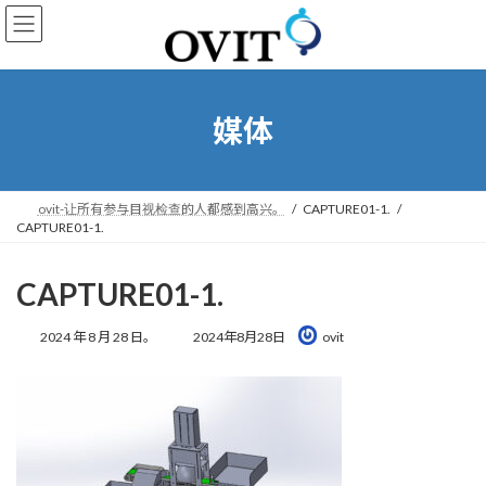
转
跳
到
到
导
内
航
容
媒体
ovit-让所有参与目视检查的人都感到高兴。
CAPTURE01-1.
CAPTURE01-1.
CAPTURE01-1.
最
2024 年 8 月 28 日。
2024年8月28日
ovit
后
更
新
时
间：