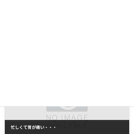
前の記事
画像処理検査における歩留まり
2005年11月3日
次の記事
忙しくて胃が痛い・・・