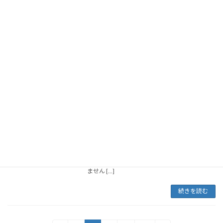
11/13の、京都市ベンチャー企業目利き委員
会 第5回「Aランク認定企業ビジネスマッチン
グ会」の発表を終えました。 9分の時間制限が
あったため、今回はブレーキをかけ「きっちり
原稿どおり」とさせていただきました。 いつも
の […]
続きを読む
経験者を集めたい
経営者の余談
2025年11月11日
仕事には2種類あると思います。 手を動かせ
ば、必ず売上が上がり、利益が上がる仕事。 手
を動かしても、売上が上がる保証のない仕事。
頑張ってもゼロになる可能性のある仕事。 手を
動かさずに、売上が上がる仕事もあるかもしれ
ません […]
続きを読む