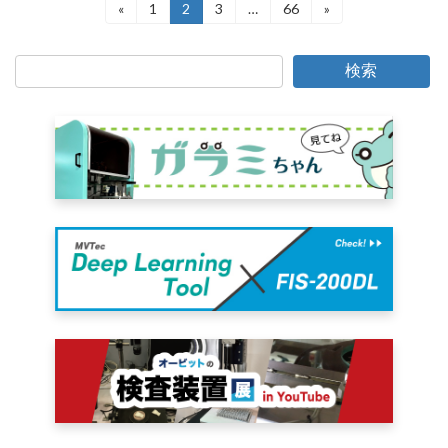
投
«
1
2
3
…
66
»
固
固
固
固
定
定
定
定
稿
ペ
ペ
ペ
ペ
ー
ー
ー
ー
の
検索
ジ
ジ
ジ
ジ
ペ
ー
ジ
送
り