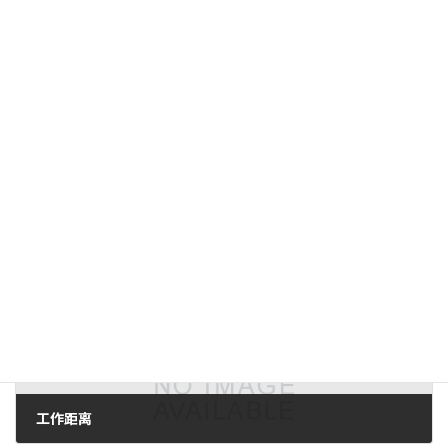
上一篇文章。
用一台摄像机进行顶部和侧面检查，第四部分。
2017年8月8日。
下一篇。
工作距离