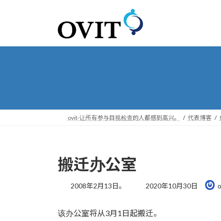
转
跳
到
到
导
内
航
容
ovit-让所有参与目视检查的人都感到高兴。
代表博客
搬迁办公室
最
2008年2月13日。
2020年10月30日
o
后
更
该办公室将从3月1日起搬迁。
新