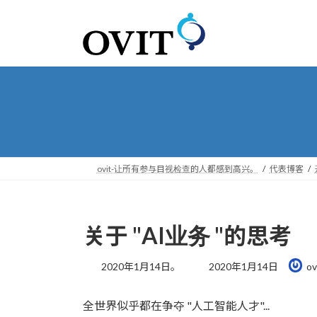
转
跳
到
到
导
内
航
容
ovit-让所有参与目视检查的人都感到高兴。
代表博客
关于 "AI业务 "的思考
最
2020年1月14日。
2020年1月14日
ov
后
更
全世界似乎都在争夺 "人工智能人才"...
新