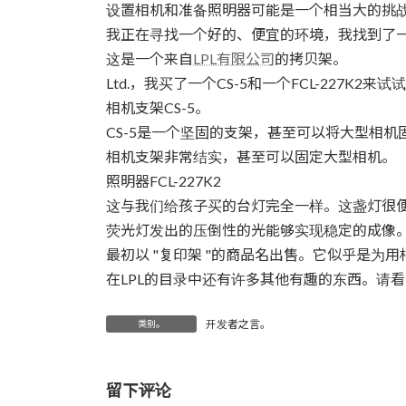
时
设置相机和准备照明器可能是一个相当大的挑
间：
我正在寻找一个好的、便宜的环境，我找到了
这是一个来自
LPL有限公司
的拷贝架。
Ltd.，我买了一个CS-5和一个FCL-227K2
相机支架CS-5。
CS-5是一个坚固的支架，甚至可以将大型相
相机支架非常结实，甚至可以固定大型相机。
照明器FCL-227K2
这与我们给孩子买的台灯完全一样。这盏灯很
荧光灯发出的压倒性的光能够实现稳定的成像
最初以 "复印架 "的商品名出售。它似乎是为
在LPL的目录中还有许多其他有趣的东西。请
开发者之言。
类别。
留下评论