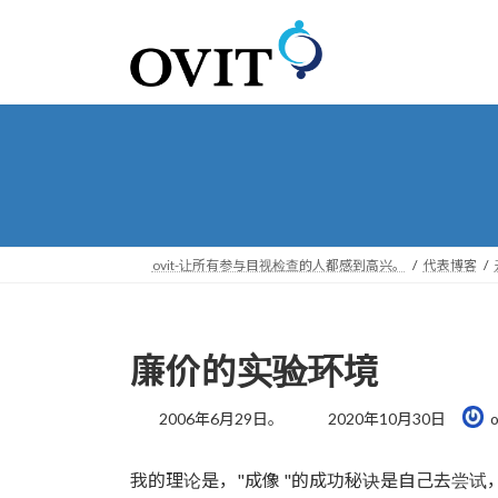
转
跳
到
到
导
内
航
容
ovit-让所有参与目视检查的人都感到高兴。
代表博客
廉价的实验环境
最
2006年6月29日。
2020年10月30日
o
后
更
我的理论是，"成像 "的成功秘诀是自己去尝试
新