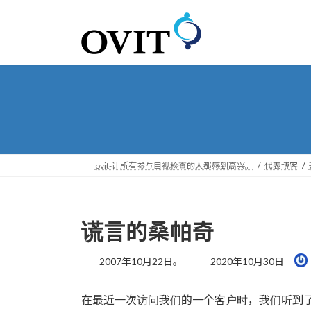
转
跳
到
到
导
内
航
容
ovit-让所有参与目视检查的人都感到高兴。
代表博客
谎言的桑帕奇
最
2007年10月22日。
2020年10月30日
后
更
在最近一次访问我们的一个客户时，我们听到了 
新