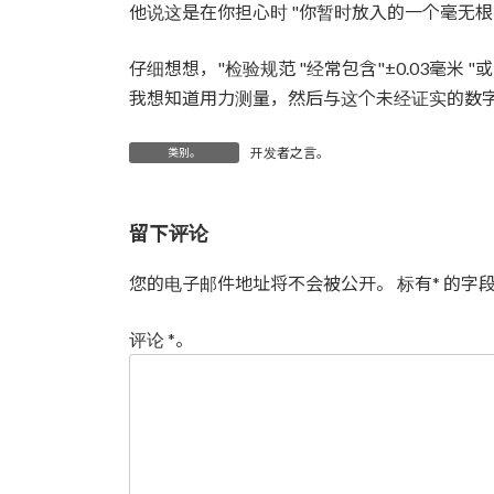
时
他说这是在你担心时 "你暂时放入的一个毫无根
间：
仔细想想，"检验规范 "经常包含"±0.03毫米 
我想知道用力测量，然后与这个未经证实的数字相比
开发者之言。
类别。
留下评论
您的电子邮件地址将不会被公开。
标有
*
的字段
评论
*
。