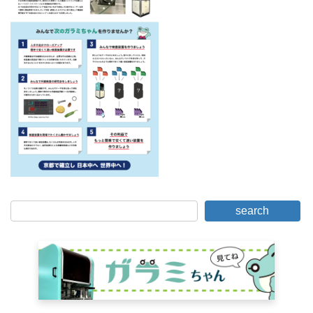
间：
search