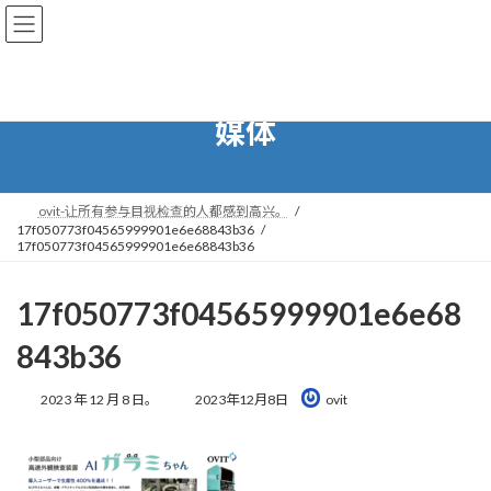
转
跳
到
到
导
内
航
容
媒体
ovit-让所有参与目视检查的人都感到高兴。
17f050773f04565999901e6e68843b36
17f050773f04565999901e6e68843b36
17f050773f04565999901e6e68
843b36
最
2023 年 12 月 8 日。
2023年12月8日
ovit
后
更
新
时