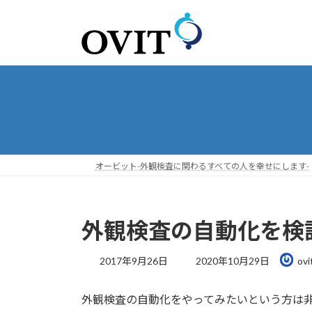
コ
ナ
ン
ビ
テ
ゲ
ン
ー
ツ
シ
へ
ョ
ス
ン
キ
に
ッ
移
プ
動
オービット-外観検査に関わるすべての人を幸せにします-
外観検査の自動化を検
最
2017年9月26日
2020年10月29日
ovi
終
更
外観検査の自動化をやってみたいという方は
新