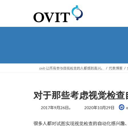
转
跳
到
到
导
内
航
容
ovit-让所有参与目视检查的人都感到高兴。
代表博客
对于那些考虑视觉检查
最
2017年9月26日。
2020年10月29日
o
后
更
很多人都对试图实现视觉检查的自动化感兴趣
新