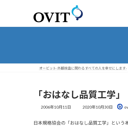
コ
ナ
ン
ビ
テ
ゲ
ン
ー
ツ
シ
へ
ョ
ス
ン
キ
に
ッ
移
プ
動
オービット-外観検査に関わるすべての人を幸せにします-
「おはなし品質工学」
最
2006年10月11日
2020年10月30日
ov
終
更
日本規格協会の「おはなし品質工学」という
新