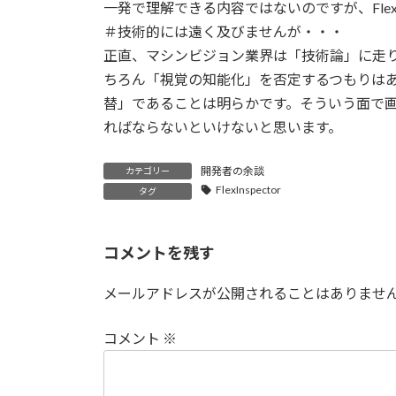
日
一発で理解できる内容ではないのですが、FlexI
時
＃技術的には遠く及びませんが・・・
:
正直、マシンビジョン業界は「技術論」に走
ちろん「視覚の知能化」を否定するつもりは
替」であることは明らかです。そういう面で
ればならないといけないと思います。
開発者の余談
カテゴリー
FlexInspector
タグ
コメントを残す
メールアドレスが公開されることはありませ
コメント
※