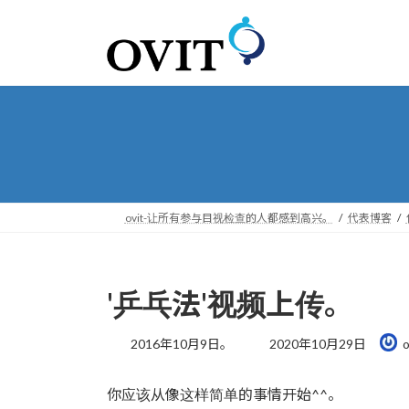
转
跳
到
到
导
内
航
容
ovit-让所有参与目视检查的人都感到高兴。
代表博客
'乒乓法'视频上传。
最
2016年10月9日。
2020年10月29日
o
后
更
你应该从像这样简单的事情开始^^。
新