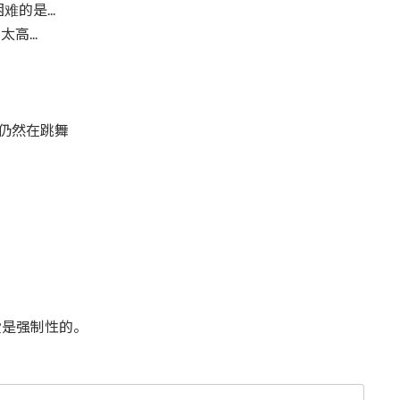
的是...
高...
。
家仍然在跳舞
是强制性的。