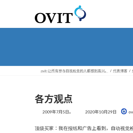
转
跳
到
到
导
内
航
容
ovit-让所有参与目视检查的人都感到高兴。
代表博客
各方观点
最
2009年7月5日。
2020年10月29日
ov
后
更
顶级买家：我在报纸和广告上看到，自动视觉
新