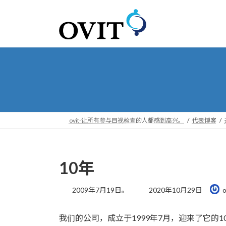
转
跳
到
到
导
内
航
容
ovit-让所有参与目视检查的人都感到高兴。
代表博客
10年
最
2009年7月19日。
2020年10月29日
o
后
更
我们的公司，成立于1999年7月，迎来了它的1
新