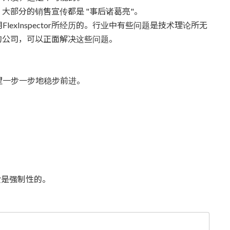
实上，大部分的销售宣传都是 "事后诸葛亮"。
exInspector所经历的。行业中有些问题是技术理论所无
tor的公司，可以正面解决这些问题。
望一步一步地稳步前进。
是强制性的。