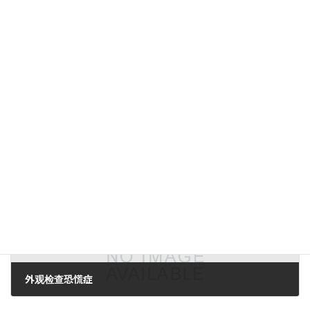
上一篇文章。
Lynx机器视觉解决方案研讨会。
2009年2月28日。
下一篇。
外观检查恐慌症
2009年3月9日。