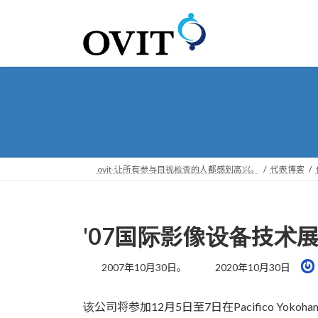
转
跳
到
到
导
内
航
容
ovit-让所有参与目视检查的人都感到高兴。
代表博客
'07国际影像设备技术
最
2007年10月30日。
2020年10月30日
后
更
该公司将参加12月5日至7日在Pacifico Yokoh
新