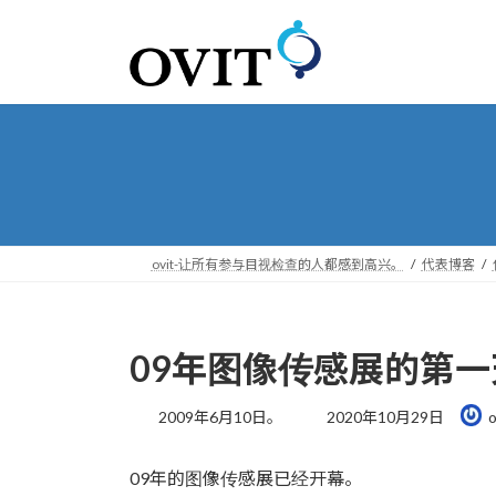
转
跳
到
到
导
内
航
容
ovit-让所有参与目视检查的人都感到高兴。
代表博客
09年图像传感展的第一
最
2009年6月10日。
2020年10月29日
o
后
更
09年的图像传感展已经开幕。
新