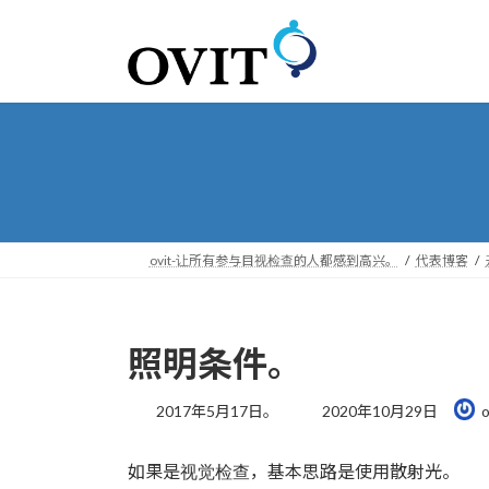
转
跳
到
到
导
内
航
容
ovit-让所有参与目视检查的人都感到高兴。
代表博客
照明条件。
最
2017年5月17日。
2020年10月29日
o
后
更
如果是视觉检查，基本思路是使用散射光。
新