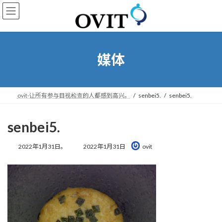
转
跳
到
到
导
内
航
容
媒体
ovit-让所有参与目视检查的人都感到高兴。
senbei5.
senbei5.
senbei5.
最
2022年1月31日。
2022年1月31日
ovit
后
更
新
时
间：